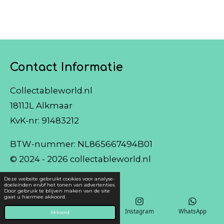
Contact Informatie
Collectableworld.nl
1811JL Alkmaar
KvK-nr:
91483212
BTW-nummer: NL865667494B01
© 2024 - 2026 collectableworld.nl
Deze website gebruikt cookies voor analyse-
doeleinden en/of het tonen van advertenties.
Door gebruik te blijven maken van de site
gaat u hiermee akkoord.
E-mailadres
Kaart
Instagram
WhatsApp
Akkoord