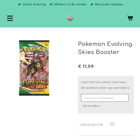
Snelle levering
Afhalen in de winkel
Nieuwste releases
Ga
direct
naar
de
hoofdinhoud
Pokemon Evolving
Skies Booster
€ 11,99
Laat het me weten wanneer
dit product weer op voorraad is.
Verzenden
Uitverkocht