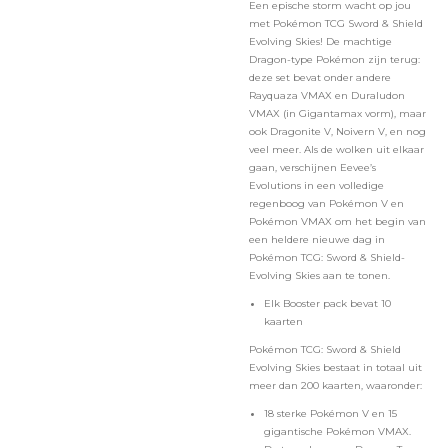
Een epische storm wacht op jou
met Pokémon TCG Sword & Shield
Evolving Skies! De machtige
Dragon-type Pokémon zijn terug:
deze set bevat onder andere
Rayquaza VMAX en Duraludon
VMAX (in Gigantamax vorm), maar
ook Dragonite V, Noivern V, en nog
veel meer. Als de wolken uit elkaar
gaan, verschijnen Eevee’s
Evolutions in een volledige
regenboog van Pokémon V en
Pokémon VMAX om het begin van
een heldere nieuwe dag in
Pokémon TCG: Sword & Shield-
Evolving Skies aan te tonen.
Elk Booster pack bevat 10
kaarten
Pokémon TCG: Sword & Shield
Evolving Skies bestaat in totaal uit
meer dan 200 kaarten, waaronder:
18 sterke Pokémon V en 15
gigantische Pokémon VMAX.