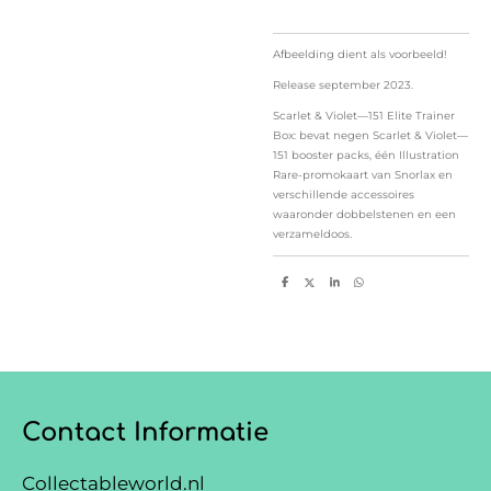
Afbeelding dient als voorbeeld!
Release september 2023.
Scarlet & Violet—151 Elite Trainer
Box: bevat negen Scarlet & Violet—
151 booster packs, één Illustration
Rare-promokaart van Snorlax en
verschillende accessoires
waaronder dobbelstenen en een
verzameldoos.
D
D
S
D
e
e
h
e
l
e
a
l
e
l
r
e
n
e
n
Contact Informatie
Collectableworld.nl