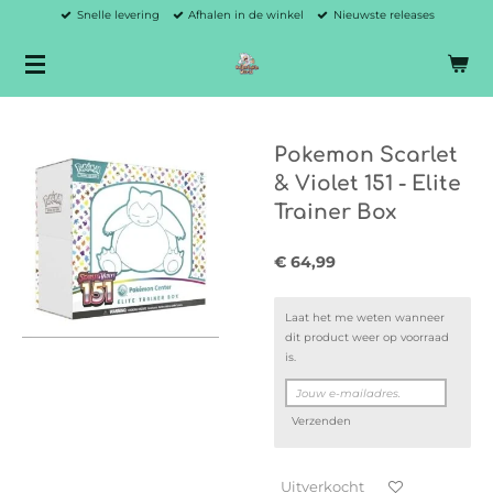
Snelle levering
Afhalen in de winkel
Nieuwste releases
Ga
direct
naar
de
hoofdinhoud
Pokemon Scarlet
& Violet 151 - Elite
Trainer Box
€ 64,99
Laat het me weten wanneer
dit product weer op voorraad
is.
Verzenden
Uitverkocht