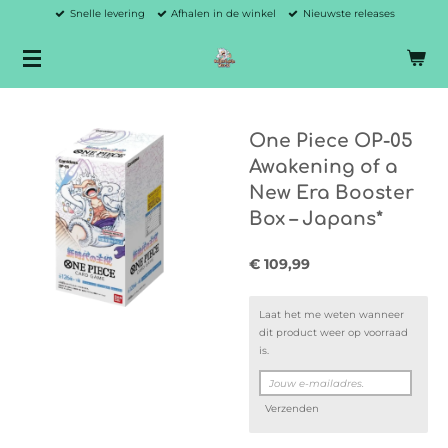
Snelle levering
Afhalen in de winkel
Nieuwste releases
Ga
direct
naar
de
hoofdinhoud
One Piece OP-05
Awakening of a
New Era Booster
Box – Japans*
€ 109,99
Laat het me weten wanneer
dit product weer op voorraad
is.
Verzenden