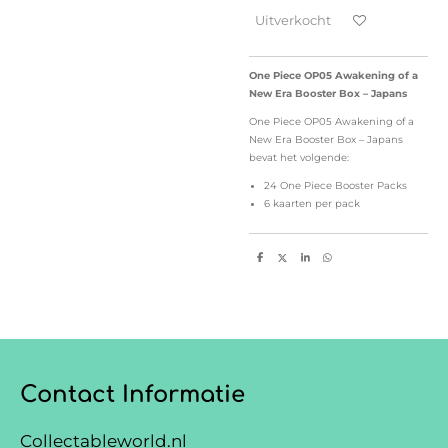
Uitverkocht
One Piece OP05 Awakening of a
New Era Booster Box – Japans
One Piece OP05 Awakening of a
New Era Booster Box – Japans
bevat het volgende:
24 One Piece Booster Packs
6 kaarten per pack
D
D
S
D
e
e
h
e
l
e
a
l
e
l
r
e
n
e
n
Contact Informatie
Collectableworld.nl