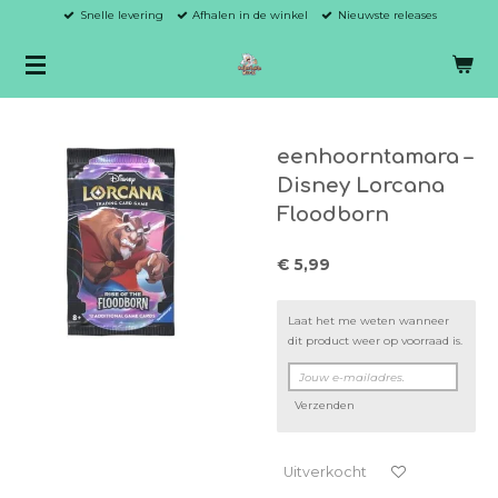
Snelle levering
Afhalen in de winkel
Nieuwste releases
Ga
direct
naar
de
hoofdinhoud
eenhoorntamara –
Disney Lorcana
Floodborn
€ 5,99
Laat het me weten wanneer
dit product weer op voorraad is.
Verzenden
Uitverkocht