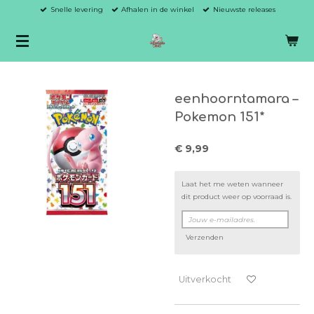
Snelle levering
Afhalen in de winkel
Nieuwste releases
Ga
direct
naar
de
hoofdinhoud
eenhoorntamara –
Pokemon 151*
€ 9,99
Laat het me weten wanneer
dit product weer op voorraad is.
Verzenden
Uitverkocht