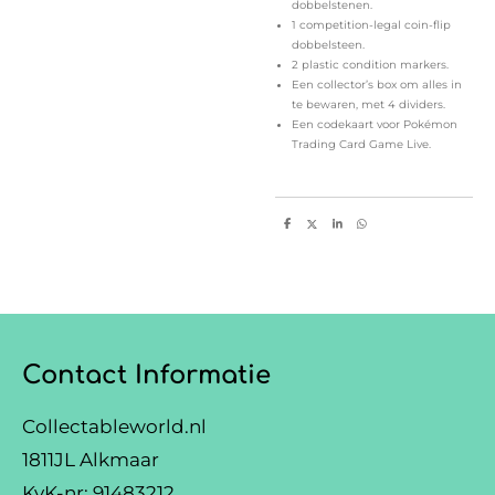
dobbelstenen.
1 competition-legal coin-flip
dobbelsteen.
2 plastic condition markers.
Een collector’s box om alles in
te bewaren, met 4 dividers.
Een codekaart voor Pokémon
Trading Card Game Live.
D
D
S
D
e
e
h
e
l
e
a
l
e
l
r
e
n
e
n
Contact Informatie
Collectableworld.nl
1811JL Alkmaar
KvK-nr:
91483212