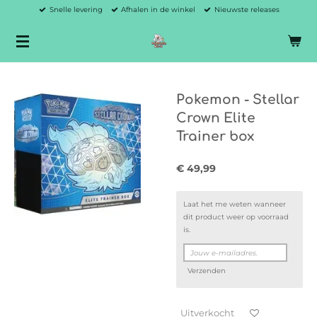
Snelle levering
Afhalen in de winkel
Nieuwste releases
Ga
direct
naar
de
hoofdinhoud
Pokemon - Stellar
Crown Elite
Trainer box
€ 49,99
Laat het me weten wanneer
dit product weer op voorraad
is.
Verzenden
Uitverkocht