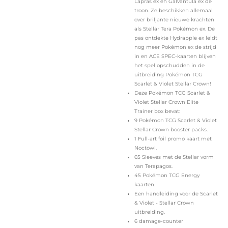
Lapras ex en Galvantula ex de
troon. Ze beschikken allemaal
over briljante nieuwe krachten
als Stellar Tera Pokémon ex. De
pas ontdekte Hydrapple ex leidt
nog meer Pokémon ex de strijd
in en ACE SPEC-kaarten blijven
het spel opschudden in de
uitbreiding Pokémon TCG
Scarlet & Violet Stellar Crown!
Deze Pokémon TCG Scarlet &
Violet Stellar Crown Elite
Trainer box bevat:
9 Pokémon TCG Scarlet & Violet
Stellar Crown booster packs.
1 Full-art foil promo kaart met
Noctowl.
65 Sleeves met de Stellar vorm
van Terapagos.
45 Pokémon TCG Energy
kaarten.
Een handleiding voor de Scarlet
& Violet - Stellar Crown
uitbreiding.
6 damage-counter