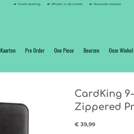
Snelle levering
Afhalen in de winkel
Nieuwste releases
 Kaarten
Pre Order
One Piece
Beurzen
Onze Winkel
CardKing 9
Zippered Pr
€ 39,99