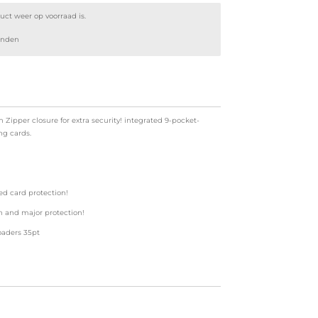
ct weer op voorraad is.
enden
h Zipper closure for extra security! integrated 9-pocket-
ng cards.
ed card protection!
on and major protection!
oaders 35pt